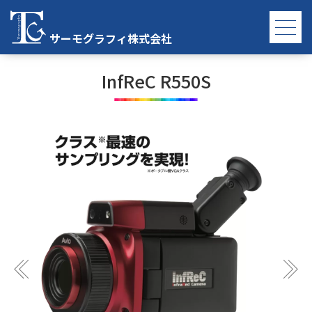
TOP
InfReC R550S 詳細
サーモグラフィ株式会社
InfReC R550S